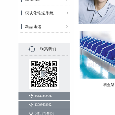
模块化输送系统
新品速递
联系我们
料盒架
15142363536
13998603922
0411-87348333