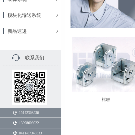
模块化输送系统
新品速递
联系我们
枢轴
15142363536
13998603922
0411-87348333